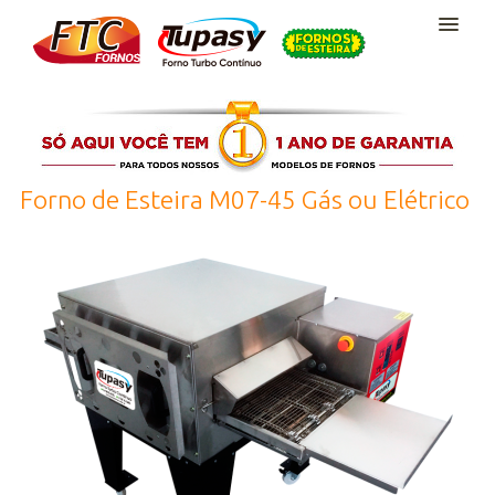
Home
Quem Somos
Forno de Esteira M07-45 Gás ou Elétrico
Fornos de Esteira
Abre Pizza MP-45
Outros Produtos
Peças
Videos
Contato