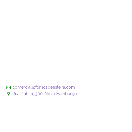
comercial@fornosdeesteira.com
Rua Dublin, 300, Novo Hamburgo
51 3581.4461
+5511912905005
/
fornosdeesteira
fornosdeesteira