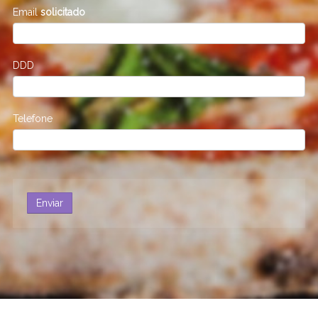
Email
solicitado
DDD
Telefone
Enviar